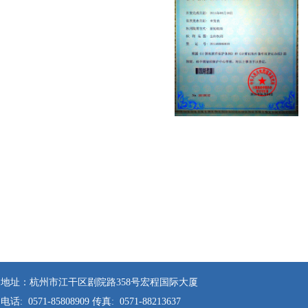
地址：杭州市江干区剧院路358号宏程国际大厦
电话: 0571-85808909 传真: 0571-88213637